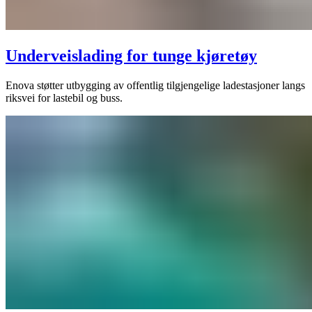
Underveislading for tunge kjøretøy
Enova støtter utbygging av offentlig tilgjengelige ladestasjoner langs
riksvei for lastebil og buss.