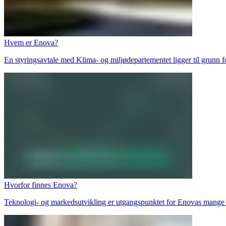
Hvem er Enova?
En styringsavtale med Klima- og miljødepartementet ligger til grunn 
Hvorfor finnes Enova?
Teknologi- og markedsutvikling er utgangspunktet for Enovas mange 