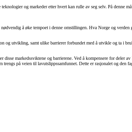
nye teknologier og markeder etter hvert kan rulle av seg selv. På denne
r nødvendig å øke tempoet i denne omstillingen. Hva Norge og verden gj
n og utvikling, samt ulike barrierer forbundet med å utvikle og ta i bru
rer disse markedssviktene og barrierene. Ved å kompensere for deler av
m trengs på veien til lavutslippssamfunnet. Dette er rasjonalet og den