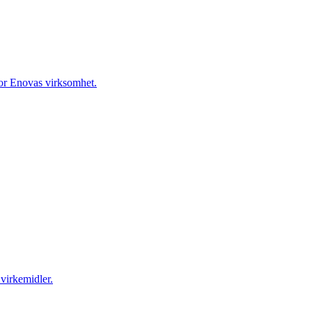
for Enovas virksomhet.
virkemidler.