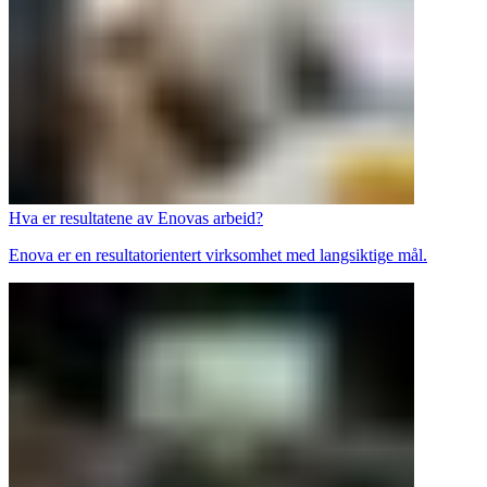
Hva er resultatene av Enovas arbeid?
Enova er en resultatorientert virksomhet med langsiktige mål.