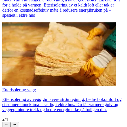
for å holde på varmen. Etterisolering av et kaldt loft eller tak er
derfor en kostnadseffektiv måte å redusere energibruken på –
spesielt i eldre hus
Etterisolering vegg
Etterisolering av vegg gir lavere strømregning, bedre bokomfort og
et sunnere inneklima – særlig i eldre hus. Du får varmere gulv og
vegger, mindre trekk og bedre energimerke på boligen din.
2/4