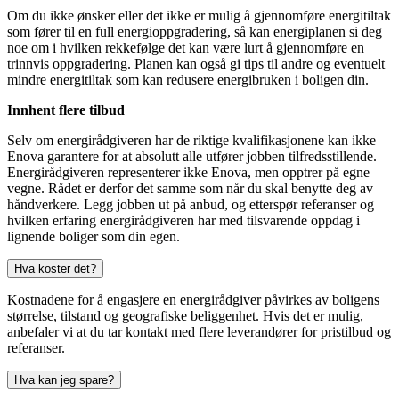
Om du ikke ønsker eller det ikke er mulig å gjennomføre energitiltak
som fører til en full energioppgradering, så kan energiplanen si deg
noe om i hvilken rekkefølge det kan være lurt å gjennomføre en
trinnvis oppgradering. Planen kan også gi tips til andre og eventuelt
mindre energitiltak som kan redusere energibruken i boligen din.
Innhent flere tilbud
Selv om energirådgiveren har de riktige kvalifikasjonene kan ikke
Enova garantere for at absolutt alle utfører jobben tilfredsstillende.
Energirådgiveren representerer ikke Enova, men opptrer på egne
vegne. Rådet er derfor det samme som når du skal benytte deg av
håndverkere. Legg jobben ut på anbud, og etterspør referanser og
hvilken erfaring energirådgiveren har med tilsvarende oppdag i
lignende boliger som din egen.
Hva koster det?
Kostnadene for å engasjere en energirådgiver påvirkes av boligens
størrelse, tilstand og geografiske beliggenhet. Hvis det er mulig,
anbefaler vi at du tar kontakt med flere leverandører for pristilbud og
referanser.
Hva kan jeg spare?