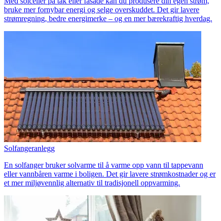
Med solceller på tak eller fasade kan du produsere din egen strøm,
bruke mer fornybar energi og selge overskuddet. Det gir lavere
strømregning, bedre energimerke – og en mer bærekraftig hverdag.
Solfangeranlegg
En solfanger bruker solvarme til å varme opp vann til tappevann
eller vannbåren varme i boligen. Det gir lavere strømkostnader og er
et mer miljøvennlig alternativ til tradisjonell oppvarming.