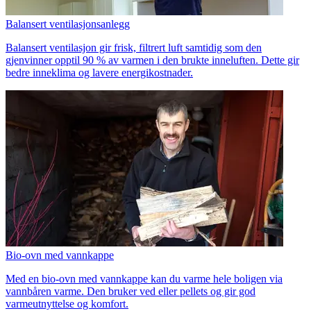
Balansert ventilasjonsanlegg
Balansert ventilasjon gir frisk, filtrert luft samtidig som den
gjenvinner opptil 90 % av varmen i den brukte inneluften. Dette gir
bedre inneklima og lavere energikostnader.
Bio-ovn med vannkappe
Med en bio-ovn med vannkappe kan du varme hele boligen via
vannbåren varme. Den bruker ved eller pellets og gir god
varmeutnyttelse og komfort.