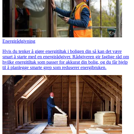
Energirådgivning
Hvis du tenker å gjøre energitiltak i boligen din så kan det være
smart å starte med en energirådgiver. Rådgiveren gir faglige råd om
hvilke energitiltak som passer for akkurat din bolig, og du får hjelp
til å planlegge smarte grep som reduserer energibruken.