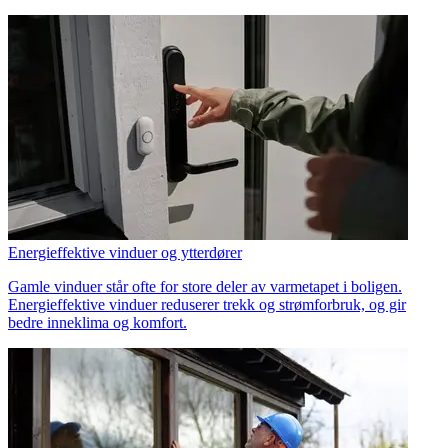
Energieffektive vinduer og ytterdører
Gamle vinduer står ofte for store deler av varmetapet i boligen.
Energieffektive vinduer reduserer trekk og strømforbruk, og gir
bedre inneklima og komfort.