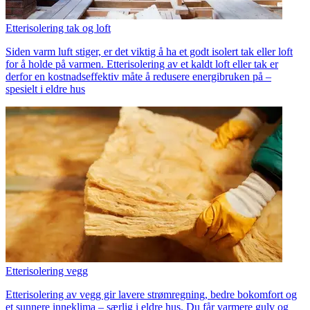
Etterisolering tak og loft
Siden varm luft stiger, er det viktig å ha et godt isolert tak eller loft
for å holde på varmen. Etterisolering av et kaldt loft eller tak er
derfor en kostnadseffektiv måte å redusere energibruken på –
spesielt i eldre hus
Etterisolering vegg
Etterisolering av vegg gir lavere strømregning, bedre bokomfort og
et sunnere inneklima – særlig i eldre hus. Du får varmere gulv og