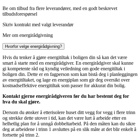
Be om tilbud fra flere leverandører, med en godt beskrevet
tilbudsforespørsel
Skriv kontrakt med valgt leverandør
Mer om energirådgivning
Hvorfor velge energirådgivning?
Hvis du tenker å gjøre energitiltak i boligen din så kan det være
smart å starte med en energirådgiver. En energirådgiver skal kunne
gi kompetente råd og kyndig veiledning om gode energitiltak i
boligen din. Dette er en fagperson som kan bistå deg i planleggingen
av energitiltaket, og lage en energiplan som gir deg oversikt over
kostnadseffektive energitiltak som passer for akkurat din bolig.
Kontakt gjerne energirådgiveren før du har bestemt deg for
hva du skal gjøre.
Dersom du ønsker å etterisolere huset ditt vegg for vegg i flere trinn
og strekke dette utover i tid, kan det være lurt å arbeide etter en
helhetlig plan for å unngå dobbeltarbeid. På den måten kan du sikre
deg at arbeidene i trinn 1 avsluttes på en slik måte at det blir enkelt å
fortsette på trinn 2.