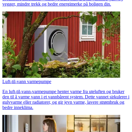
vegger, mindre trekk og bedre energimerke på boligen din.
Luft-til-vann varmepumpe
En luft-til-vann-varmepumpe henter varme fra uteluften og bruker
den til å varme vann i et vannbårent system. Dette vannet sirkulerer i
gulvvarme eller radiatorer, og gir jevn varme, lavere strømbruk og
bedre inneklima.