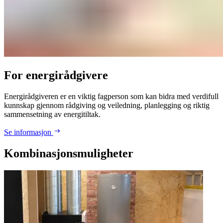
For energirådgivere
Energirådgiveren er en viktig fagperson som kan bidra med verdifull
kunnskap gjennom rådgiving og veiledning, planlegging og riktig
sammensetning av energitiltak.​​​​‌ ‍ ​‍​‍‌‍ ‌ ​‍‌‍‍‌‌‍‌ ‌‍‍‌‌‍ ‍​‍​‍​ ‍‍​‍​‍‌ ​ ‌‍​‌‌‍ ‍‌‍‍‌‌ ‌​‌ ‍‌​‍ ‍‌‍‍‌‌‍ ​‍​‍​‍ ​​‍​‍‌‍‍​‌ ​‍‌‍‌‌‌‍‌‍​‍​‍​ ‍‍​‍​‍​‍‌​​‍‍​‌‍ ‍‌‍‌‌‌ ‍​‌ ‌​‌‌​​‌ ‌‌‌‍​‍‌‍ ​‌‍‍‌‌‍​ ‌‌​ ‌‍​‌‌‍ ‍‌‍‍‌‌ ‌​‌ ‍‌‌‌​ ‌ ‌​‌ ‌‌‌‍‌​‌‍‍‌‌‍ ‌‌‌‌‌ ​‍‌‍ ​​‍‍‌​‍ ‌‍‍‌‌‍ ‍‌ ‌​‌‍‌‌‌‍ ‍‌ ‌​​‍ ‌‍‌‌‌‍‌​‌‍‍‌‌ ‌​​‍ ‌‍ ‌‌‍ ‌‍‌​‌‍‌‌​ ‌‌ ​​‌ ​‍‌‍‌‌‌ ​ ‌‍‌‌‌‍ ‍‌ ‌​‌‍​‌‌ ‌​‌‍‍‌‌‍ ‌‍ ‍​ ‍ ‌‍‍‌‌‍‌​​ ‌​ ‌‌‌‍‌‍​ ​‍​ ​ ​ ​​‌‍​ ​ ​​​ ‍‌​‍ ‌​ ​​​ ‌‌‌‍​ ‌‍​‌​‍ ‌​ ‌​​ ‌​‌‍​‍‌‍​‍​‍ ‌​ ‍​​ ​‍​ ​​​ ‍​​‍ ‌‌‍‌‍‌‍​‍​ ‍‌​ ​​​ ‌ ‌‍​‍‌‍‌‌‌‍‌‌​ ​​‌‍‌‌​ ‍‌‌‍​‍​ ‍ ‌ ‌​‌ ‍‌‌ ​​‌‍‌‌​ ‌‌ ​​‌‍​‌‌‍‌ ‌‍‌‌​‍ ‍‌‍ ​‌‍​‌‌‍ ‍‌‍‌​‌‍‍‌‌‍ ‍‌‍‌ ​ ‍ ‌ ​​‌‍​‌‌ ‌​‌‍‍​​ ‌‌‍‍‌‌‍ ‍‌‍‌ ‌ ​‍‌‍‌‌‌ ​ ‌ ​ ​‍‌‌​ ‌‌‌​​‍‌‌ ‌‍‍ ‌‍‌‌‌ ‍‌​‍‌‌​ ​ ‌​‌​​‍‌‌​ ​ ‌​‌​​‍‌‌​ ​‍​ ​‍​ ​‌‌‍​‍​ ‌‍‌‍​‌​ ​ ‌‍​ ​ ‌ ​ ​​​ ‍‌​ ‌​‌‍​‍‌‍‌​​‍‌‌​ ​‍​ ​‍​‍‌‌​ ‌‌‌​‌​​‍ ‍‌‍​ ‌‍‍​‌‍‍‌‌‍ ​‌‍‌​‌ ​‍‌‍‌‌‌‍ ‍​‍‌‌​ ‌‌‌​​‍‌‌ ‌‍‍ ‌‍‌‌‌ ‍‌​‍‌‌​ ​ ‌​‌​​‍‌‌​ ​ ‌​‌​​‍‌‌​ ​‍​ ​‍​ ‌ ​ ‌ ‌‍​‍‌‍‌‌​ ‍‌​ ​ ‌‍​‌​ ‍‌‌‍​‌​ ​‌​ ‌ ​ ​​​‍‌‌​ ​‍​ ​‍​‍‌‌​ ‌‌‌​‌​​‍ ‍‌ ‌​‌‍‌‌‌ ‍​‌ ‌​​ ‌‍​‍‌‍​‌‌ ​ ‌‍‌‌‌‌‌‌‌ ​‍‌‍ ​​ ‌​‍‌‌​ ​‍​ ‌​​‍‌‌​ ​‍​ ‍​‌‍ ‍‌‍‌‌‌ ‍​‌ ‌​‌‌​​‌ ‌‌‌‍​‍‌‍ ​‌‍‍‌‌‍​ ‌‌​ ‌‍​‌‌‍ ‍‌‍‍‌‌ ‌​‌ ‍‌‌‌​ ‌ ‌​‌ ‌‌‌‍‌​‌‍‍‌‌‍ ‌‌‌‌‌ ​‍‌‍ ​​‍‌‌​ ​‍​ ‍‌​‍‌‍‌‍‍‌‌‍‌​​ ‌​ ‌‌‌‍‌‍​ ​‍​ ​ ​ ​​‌‍​ ​ ​​​ ‍‌​‍ ‌​ ​​​ ‌‌‌‍​ ‌‍​‌​‍ ‌​ ‌​​ ‌​‌‍​‍‌‍​‍​‍ ‌​ ‍​​ ​‍​ ​​​ ‍​​‍ ‌‌‍‌‍‌‍​‍​ ‍‌​ ​​​ ‌ ‌‍​‍‌‍‌‌‌‍‌‌​ ​​‌‍‌‌​ ‍‌‌‍​‍​‍‌‍‌ ‌​‌ ‍‌‌ ​​‌‍‌‌​ ‌‌ ​​‌‍​‌‌‍‌ ‌‍‌‌​‍ ‍‌‍ ​‌‍​‌‌‍ ‍‌‍‌​‌‍‍‌‌‍ ‍‌‍‌ ​‍‌‍‌ ​​‌‍​‌‌ ‌​‌‍‍​​ ‌‌‍‍‌‌‍ ‍‌‍‌ ‌ ​‍‌‍‌‌‌ ​ ‌ ​ ​‍‌‌​ ‌‌‌​​‍‌‌ ‌‍‍ ‌‍‌‌‌ ‍‌​‍‌‌​ ​ ‌​‌​​‍‌‌​ ​ ‌​‌​​‍‌‌​ ​‍​ ​‍​ ​‌‌‍​‍​ ‌‍‌‍​‌​ ​ ‌‍​ ​ ‌ ​ ​​​ ‍‌​ ‌​‌‍​‍‌‍‌​​‍‌‌​ ​‍​ ​‍​‍‌‌​ ‌‌‌​‌​​‍ ‍‌‍​ ‌‍‍​‌‍‍‌‌‍ ​‌‍‌​‌ ​‍‌‍‌‌‌‍ ‍​‍‌‌​ ‌‌‌​​‍‌‌ ‌‍‍ ‌‍‌‌‌ ‍‌​‍‌‌​ ​ ‌​‌​​‍‌‌​ ​ ‌​‌​​‍‌‌​ ​‍​ ​‍​ ‌ ​ ‌ ‌‍​‍‌‍‌‌​ ‍‌​ ​ ‌‍​‌​ ‍‌‌‍​‌​ ​‌​ ‌ ​ ​​​‍‌‌​ ​‍​ ​‍​‍‌‌​ ‌‌‌​‌​​‍ ‍‌ ‌​‌‍‌‌‌ ‍​‌ ‌​​‍​‍‌ ‌
Se informasjon
Kombinasjonsmuligheter