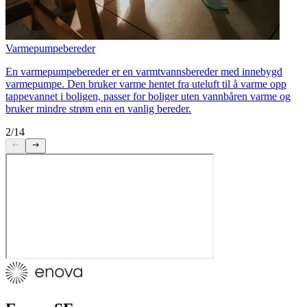
Varmepumpebereder
En varmepumpebereder er en varmtvannsbereder med innebygd
varmepumpe. Den bruker varme hentet fra uteluft til å varme opp
tappevannet i boligen, passer for boliger uten vannbåren varme og
bruker mindre strøm enn en vanlig bereder.
2/14