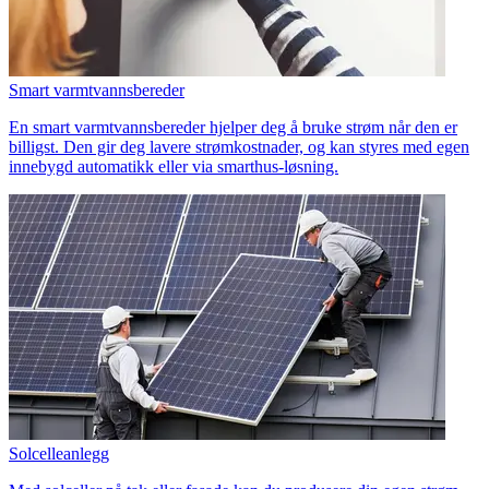
Smart varmtvannsbereder
En smart varmtvannsbereder hjelper deg å bruke strøm når den er
billigst. Den gir deg lavere strømkostnader, og kan styres med egen
innebygd automatikk eller via smarthus-løsning.
Solcelleanlegg