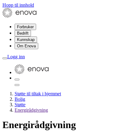
Hopp til innhold
Forbruker
Bedrift
Kunnskap
Om Enova
Logg inn
Støtte til tiltak i hjemmet
Bolig
Støtte
Energirådgivning
Energirådgivning