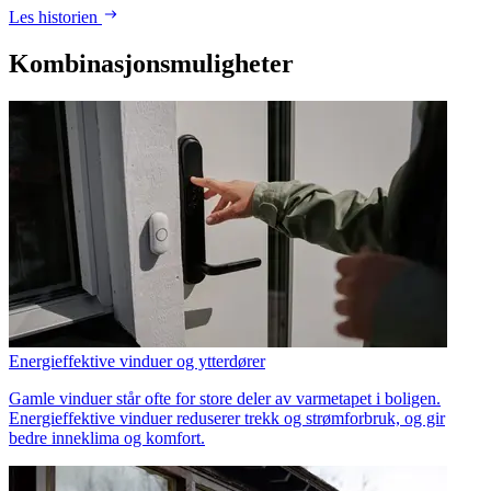
Les historien
Kombinasjonsmuligheter
Energieffektive vinduer og ytterdører
Gamle vinduer står ofte for store deler av varmetapet i boligen.
Energieffektive vinduer reduserer trekk og strømforbruk, og gir
bedre inneklima og komfort.