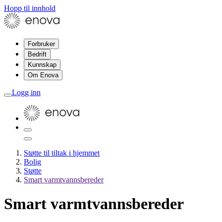
Hopp til innhold
Forbruker
Bedrift
Kunnskap
Om Enova
Logg inn
Støtte til tiltak i hjemmet
Bolig
Støtte
Smart varmtvannsbereder
Smart varmtvannsbereder