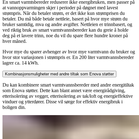
En smart varmtsbereder reduserer ikke energibruken, men passer på
at vannoppvarmingen skjer i perioder på døgnet med lavest
strømpris. Når du betaler strøm, er det ikke kun strømprisen du
betaler. Du må både betale nettleie, basert på hvor mye strøm du
bruker samtidig, mva og andre avgifter. Nettleien er trinnbasert, og
ved riktig bruk av smart varmtvannsbereder kan du greie å holde
deg på et lavere trinn, noe du vil du spare flere hundre kroner på
hver måned.
Hvor mye du sparer avhenger av hvor mye varmtvann du bruker og
hvor stor variasjonen i strømpris er. En 200 liter varmtvannsbereder
lagrer ca. 14 kWh.
Kombinasjonsmuligheter med andre tiltak som Enova støtter
Du kan kombinere smart varmtvannsbereder med andre energitiltak
som Enova støtter. Dette kan blant annet være energirådgiving,
etterisolering av vegger, etterisolering av tak/loft og energieffektive
vinduer og ytterdører. Disse vil sørge for effektiv energibruk i
boligen din.