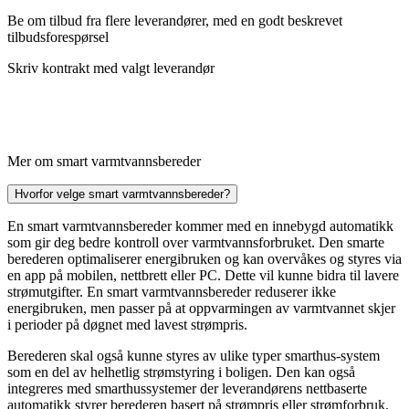
Be om tilbud fra flere leverandører, med en godt beskrevet
tilbudsforespørsel
Skriv kontrakt med valgt leverandør
Mer om smart varmtvannsbereder
Hvorfor velge smart varmtvannsbereder?
En smart varmtvannsbereder kommer med en innebygd automatikk
som gir deg bedre kontroll over varmtvannsforbruket. Den smarte
berederen optimaliserer energibruken og kan overvåkes og styres via
en app på mobilen, nettbrett eller PC. Dette vil kunne bidra til lavere
strømutgifter. En smart varmtvannsbereder reduserer ikke
energibruken, men passer på at oppvarmingen av varmtvannet skjer
i perioder på døgnet med lavest strømpris.
Berederen skal også kunne styres av ulike typer smarthus-system
som en del av helhetlig strømstyring i boligen. Den kan også
integreres med smarthussystemer der leverandørens nettbaserte
automatikk styrer berederen basert på strømpris eller strømforbruk.