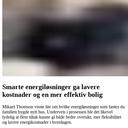
Smarte energiløsninger ga lavere
kostnader og en mer effektiv bolig
Mikael Thomson visste lite om hvilke energiløsninger som fantes da
familien bygde nytt hus. Underveis i prosessen ble det likevel
tydelig at flere tiltak kunne gi både bedre oversikt, mer fleksibilitet
og lavere energikostnader i hverdagen.‌ ‍ ​‍​‍‌‍ ‌ ​‍‌‍‍‌‌‍‌ ‌‍‍‌‌‍ ‍​‍​‍​ ‍‍​‍​‍‌ ​ ‌‍​‌‌‍ ‍‌‍‍‌‌ ‌​‌ ‍‌​‍ ‍‌‍‍‌‌‍ ​‍​‍​‍ ​​‍​‍‌‍‍​‌ ​‍‌‍‌‌‌‍‌‍​‍​‍​ ‍‍​‍​‍‌‍‍​‌ ‌​‌ ‌​‌ ​​‌ ​ ​ ‍‍​‍ ​‍ ‌‍‌‌‌‍ ‍‌‍ ‌ ‌‍‌‍​‌​‍ ‌‌‍ ‍‌‍ ​‍ ‍‌ ​ ‌‍​‌‌‍ ‍‌‍‍‌‌ ‌​‌ ‍‌​‍ ‍‌ ​ ‌ ‌​‌ ‌‌‌‍‌​‌‍‍‌‌‍ ​‍ ‌‍‍‌‌‍ ‍‌ ‌​‌‍‌‌‌‍ ‍‌ ‌​​‍ ‌‍‌‌‌‍‌​‌‍‍‌‌ ‌​​‍ ‌‍ ‌‌‍ ‌‍‌​‌‍‌‌​ ‌‌ ​​‌ ​‍‌‍‌‌‌ ​ ‌‍‌‌‌‍ ‍‌ ‌​‌‍​‌‌ ‌​‌‍‍‌‌‍ ‌‍ ‍​ ‍ ‌‍‍‌‌‍‌​​ ‌‌‍‌‌​ ​​​ ​ ‌‍​ ​ ‌​​ ​​‌‍​ ‌‍​ ​‍ ‌‌‍​ ​ ​‌‌‍‌‍​ ‌ ​‍ ‌​ ‌​​ ​ ​ ‍‌​ ​‌​‍ ‌‌‍​‌‌‍‌‌‌‍‌​​ ​​​‍ ‌​ ​​​ ‍‌​ ​ ‌‍‌‍‌‍‌‍‌‍‌‍​ ‍​​ ​‌​ ​​‌‍‌‌​ ‌ ​ ‌‌​ ‍ ‌ ‌​‌ ‍‌‌ ​​‌‍‌‌​ ‌‌ ​​‌‍​‌‌‍‌ ‌‍‌‌​‍ ‍‌‍​‌‌ ​‍‌ ‌​‌‍‍‌‌‍​ ‌‍ ​‌‍‌‌​ ‍ ‌ ​​‌‍​‌‌ ‌​‌‍‍​​ ‌‌‍‍‌‌‍ ‍‌‍‌ ‌ ​‍‌‍‌‌‌ ​ ‌ ​ ​‍‌‌​ ‌‌‌​​‍‌‌ ‌‍‍ ‌‍‌‌‌ ‍‌​‍‌‌​ ​ ‌​‌​​‍‌‌​ ​ ‌​‌​​‍‌‌​ ​‍​ ​‍‌‍​‍​ ‍​‌‍​ ‌‍‌‌​ ​ ​ ‍​​ ​‍‌‍‌​​ ​‍‌‍‌​​ ​‌​ ‌ ​‍‌‌​ ​‍​ ​‍​‍‌‌​ ‌‌‌​‌​​‍ ‍‌‍​ ‌‍‍​‌‍‍‌‌‍ ​‌‍‌​‌ ​‍‌‍‌‌‌‍ ‍​‍‌‌​ ‌‌‌​​‍‌‌ ‌‍‍ ‌‍‌‌‌ ‍‌​‍‌‌​ ​ ‌​‌​​‍‌‌​ ​ ‌​‌​​‍‌‌​ ​‍​ ​‍​ ​‍‌‍​ ‌‍​ ‌‍​‌​ ‌ ​ ‌‍‌‍​ ​ ​‌‌‍‌‍​ ‌‍​ ‌‌‌‍​ ​‍‌‌​ ​‍​ ​‍​‍‌‌​ ‌‌‌​‌​​‍ ‍‌ ‌​‌‍‌‌‌ ‍​‌ ‌​​ ‌‍​‍‌‍​‌‌ ​ ‌‍‌‌‌‌‌‌‌ ​‍‌‍ ​​ ‌‌‍‍​‌ ‌​‌ ‌​‌ ​​‌ ​ ​‍‌‌​ ​ ‌​​‌​‍‌‌​ ​‍‌​‌‍​‍‌‌​ ​‍‌​‌‍‌‍‌‌‌‍ ‍‌‍ ‌ ‌‍‌‍​‌​‍ ‌‌‍ ‍‌‍ ​‍ ‍‌ ​ ‌‍​‌‌‍ ‍‌‍‍‌‌ ‌​‌ ‍‌​‍ ‍‌ ​ ‌ ‌​‌ ‌‌‌‍‌​‌‍‍‌‌‍ ​‍‌‍‌‍‍‌‌‍‌​​ ‌‌‍‌‌​ ​​​ ​ ‌‍​ ​ ‌​​ ​​‌‍​ ‌‍​ ​‍ ‌‌‍​ ​ ​‌‌‍‌‍​ ‌ ​‍ ‌​ ‌​​ ​ ​ ‍‌​ ​‌​‍ ‌‌‍​‌‌‍‌‌‌‍‌​​ ​​​‍ ‌​ ​​​ ‍‌​ ​ ‌‍‌‍‌‍‌‍‌‍‌‍​ ‍​​ ​‌​ ​​‌‍‌‌​ ‌ ​ ‌‌​‍‌‍‌ ‌​‌ ‍‌‌ ​​‌‍‌‌​ ‌‌ ​​‌‍​‌‌‍‌ ‌‍‌‌​‍ ‍‌‍​‌‌ ​‍‌ ‌​‌‍‍‌‌‍​ ‌‍ ​‌‍‌‌​‍‌‍‌ ​​‌‍​‌‌ ‌​‌‍‍​​ ‌‌‍‍‌‌‍ ‍‌‍‌ ‌ ​‍‌‍‌‌‌ ​ ‌ ​ ​‍‌‌​ ‌‌‌​​‍‌‌ ‌‍‍ ‌‍‌‌‌ ‍‌​‍‌‌​ ​ ‌​‌​​‍‌‌​ ​ ‌​‌​​‍‌‌​ ​‍​ ​‍‌‍​‍​ ‍​‌‍​ ‌‍‌‌​ ​ ​ ‍​​ ​‍‌‍‌​​ ​‍‌‍‌​​ ​‌​ ‌ ​‍‌‌​ ​‍​ ​‍​‍‌‌​ ‌‌‌​‌​​‍ ‍‌‍​ ‌‍‍​‌‍‍‌‌‍ ​‌‍‌​‌ ​‍‌‍‌‌‌‍ ‍​‍‌‌​ ‌‌‌​​‍‌‌ ‌‍‍ ‌‍‌‌‌ ‍‌​‍‌‌​ ​ ‌​‌​​‍‌‌​ ​ ‌​‌​​‍‌‌​ ​‍​ ​‍​ ​‍‌‍​ ‌‍​ ‌‍​‌​ ‌ ​ ‌‍‌‍​ ​ ​‌‌‍‌‍​ ‌‍​ ‌‌‌‍​ ​‍‌‌​ ​‍​ ​‍​‍‌‌​ ‌‌‌​‌​​‍ ‍‌ ‌​‌‍‌‌‌ ‍​‌ ‌​​‍‌‍‌ ​​‌‍‌‌‌ ​‍‌ ​ ‌ ​​‌‍‌‌‌‍​ ‌ ‌​‌‍‍‌‌ ‌‍‌‍‌‌​ ‌‌ ​​‌ ‌‌‌‍​‍‌‍ ​‌‍‍‌‌ ​ ‌‍‍​‌‍‌‌‌‍‌​​‍​‍‌ ‌