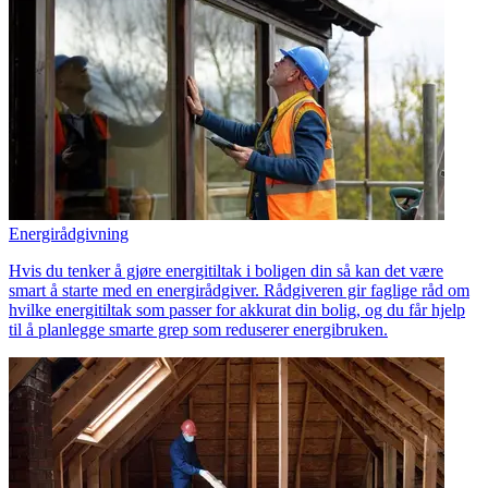
Energirådgivning
Hvis du tenker å gjøre energitiltak i boligen din så kan det være
smart å starte med en energirådgiver. Rådgiveren gir faglige råd om
hvilke energitiltak som passer for akkurat din bolig, og du får hjelp
til å planlegge smarte grep som reduserer energibruken.