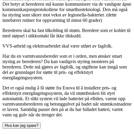
Det betyr at berederen må kunne kommunisere via de vanligste åpne
kommunikasjonsprotokollene for smarthusteknologi. Den må også
ha styring som sikrer mot vekst av legionella-bakterier. (dette
innebærer rutiner for oppvarming til minst 60 grader)
Berederen skal ha fast tilkobling til strøm. Beredere som er koblet til
med støpsel i stikkontakt får ikke tilskudd.
VVS-arbeid og elektroarbeidet skal være utført av fagfolk.
Har du en varmtvannsbereder som er i orden, men ønsker smart
styring av berederen? Da kan vanligvis styring monteres på
berederen. Dette må gjøres av fagfolk, og utgiftene kan inngå som
del av grunnlaget for støtte til pris- og effektstyrt
energilagringssystem.
Det er også mulig å få støtte fra Enova til å installere pris- og
effektstyrt energilagringssystem, da vil strømbruken bli styrt
automatisk. Et slikt system vil lade batteriet på elbilen, varme opp
varmtvannsberederen og betonggulvet på badet når strømkostnadene
er lavest. Samtidig passer den på at du har fulladet batteri, varmt
vann og gulv når du trenger det.
Hva kan jeg spare?