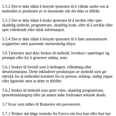
5.5.2 Det er ikke tillatt å benytte tjenesten til å villede andre om at
innholdet er produsert av et menneske når det ikke er tilfelle.
5.5.3 Det er ikke tillatt å bruke tjenesten til å utvikle eller spre
skadelig innhold, programvare, skadelig kode, eller til å utvikle eller
spre villedende eller falsk informasjon.
5.5.4 Det er ikke tillatt å benytte tjenesten til å fatte automatiserte
avgjørelser uten passende menneskelig tilsyn.
5.6 Tjenesten skal ikke brukes til innhold, hverken i spørringer og
prompts eller for å generere utdata, som:
5.6.1 brukes til formål som å bedrageri, villedning eller
desinformasjon. Dette inkluderer produksjon av innhold som gir
uttrykk for at innholdet kommer fra en person, selskap, statlig organ
eller lignende uten at dette er tilfellet.
5.6.2 brukes til innhold som sprer virus, skadelig programvare,
tjenestenektangrep eller på annen måte forårsaker teknisk skade.
5.7 Krav som stilles til Brukeren om personvern
5.7.1 Bruker må følge instruks fra Enova om hva han eller hun har