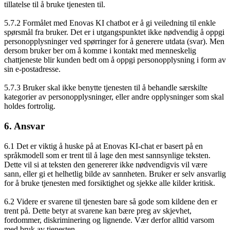
tillatelse til å bruke tjenesten til.
5.7.2 Formålet med Enovas KI chatbot er å gi veiledning til enkle
spørsmål fra bruker. Det er i utgangspunktet ikke nødvendig å oppgi
personopplysninger ved spørringer for å generere utdata (svar). Men
dersom bruker ber om å komme i kontakt med menneskelig
chattjeneste blir kunden bedt om å oppgi personopplysning i form av
sin e-postadresse.
5.7.3 Bruker skal ikke benytte tjenesten til å behandle særskilte
kategorier av personopplysninger, eller andre opplysninger som skal
holdes fortrolig.
6. Ansvar
6.1 Det er viktig å huske på at Enovas KI-chat er basert på en
språkmodell som er trent til å lage den mest sannsynlige teksten.
Dette vil si at teksten den genererer ikke nødvendigvis vil være
sann, eller gi et helhetlig bilde av sannheten. Bruker er selv ansvarlig
for å bruke tjenesten med forsiktighet og sjekke alle kilder kritisk.
6.2 Videre er svarene til tjenesten bare så gode som kildene den er
trent på. Dette betyr at svarene kan bære preg av skjevhet,
fordommer, diskriminering og lignende. Vær derfor alltid varsom
med bruk av tjenesten.