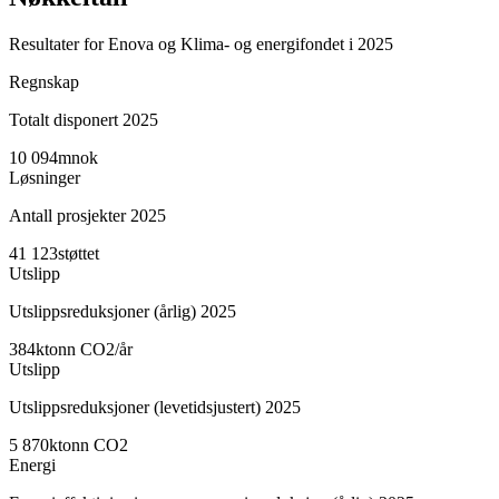
Resultater for Enova og Klima- og energifondet i 2025
Regnskap
Totalt disponert 2025
10 094
mnok
Løsninger
Antall prosjekter 2025
41 123
støttet
Utslipp
Utslippsreduksjoner (årlig) 2025
384
ktonn CO2/år
Utslipp
Utslippsreduksjoner (levetidsjustert) 2025
5 870
ktonn CO2
Energi