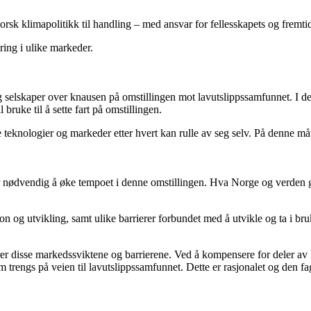
rsk klimapolitikk til handling – med ansvar for fellesskapets og fremti
ring i ulike markeder.
g selskaper over knausen på omstillingen mot lavutslippssamfunnet. I dett
 bruke til å sette fart på omstillingen.
nye teknologier og markeder etter hvert kan rulle av seg selv. På denne
r nødvendig å øke tempoet i denne omstillingen. Hva Norge og verden gj
n og utvikling, samt ulike barrierer forbundet med å utvikle og ta i bru
rer disse markedssviktene og barrierene. Ved å kompensere for deler av
m trengs på veien til lavutslippssamfunnet. Dette er rasjonalet og den