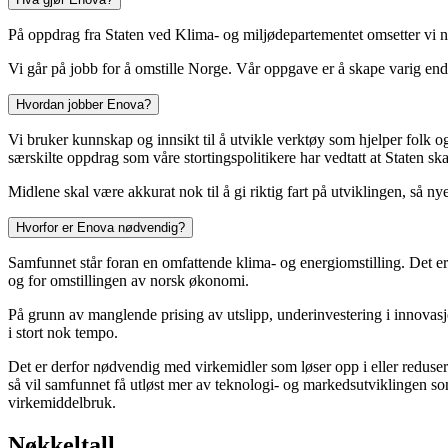
På oppdrag fra Staten ved Klima- og miljødepartementet omsetter vi no
Vi går på jobb for å omstille Norge. Vår oppgave er å skape varig end
Hvordan jobber Enova?
Vi bruker kunnskap og innsikt til å utvikle verktøy som hjelper folk o
særskilte oppdrag som våre stortingspolitikere har vedtatt at Staten skal
Midlene skal være akkurat nok til å gi riktig fart på utviklingen, så 
Hvorfor er Enova nødvendig?
Samfunnet står foran en omfattende klima- og energiomstilling. Det e
og for omstillingen av norsk økonomi.
På grunn av manglende prising av utslipp, underinvestering i innovasjo
i stort nok tempo.
Det er derfor nødvendig med virkemidler som løser opp i eller reduse
så vil samfunnet få utløst mer av teknologi- og markedsutviklingen so
virkemiddelbruk.
Nøkkeltall