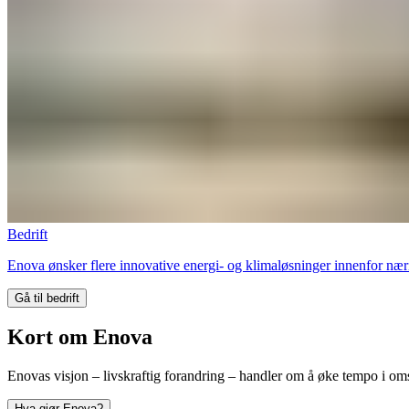
Bedrift
Enova ønsker flere innovative energi- og klimaløsninger innenfor næring
Gå til bedrift
Kort om Enova
Enovas visjon – livskraftig forandring – handler om å øke tempo i omst
Hva gjør Enova?