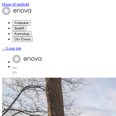
Hopp til innhold
Forbruker
Bedrift
Kunnskap
Om Enova
Logg inn