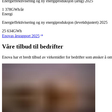
Energieffektivisering og ny energiproduksjon (årlig) 2025
1 378
GWh/år
Energi
Energieffektivisering og ny energiproduksjon (levetidsjustert) 2025
25 634
GWh
Enovas årsrapport 2025
Våre tilbud til bedrifter
Enova har et bredt tilbud av virkemidler for bedrifter som ønsker å om