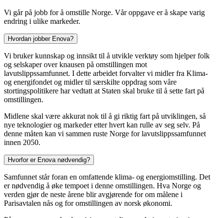
Vi går på jobb for å omstille Norge. Vår oppgave er å skape varig
endring i ulike markeder.
Hvordan jobber Enova?
Vi bruker kunnskap og innsikt til å utvikle verktøy som hjelper folk
og selskaper over knausen på omstillingen mot
lavutslippssamfunnet. I dette arbeidet forvalter vi midler fra Klima-
og energifondet og midler til særskilte oppdrag som våre
stortingspolitikere har vedtatt at Staten skal bruke til å sette fart på
omstillingen.
Midlene skal være akkurat nok til å gi riktig fart på utviklingen, så
nye teknologier og markeder etter hvert kan rulle av seg selv. På
denne måten kan vi sammen ruste Norge for lavutslippssamfunnet
innen 2050.
Hvorfor er Enova nødvendig?
Samfunnet står foran en omfattende klima- og energiomstilling. Det
er nødvendig å øke tempoet i denne omstillingen. Hva Norge og
verden gjør de neste årene blir avgjørende for om målene i
Parisavtalen nås og for omstillingen av norsk økonomi.