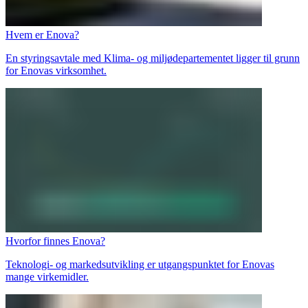
Hvem er Enova?
En styringsavtale med Klima- og miljødepartementet ligger til grunn
for Enovas virksomhet.
Hvorfor finnes Enova?
Teknologi- og markedsutvikling er utgangspunktet for Enovas
mange virkemidler.