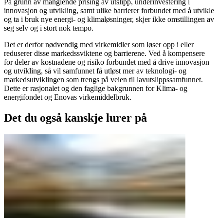
På grunn av manglende prising av utslipp, underinvestering i
innovasjon og utvikling, samt ulike barrierer forbundet med å utvikle
og ta i bruk nye energi- og klimaløsninger, skjer ikke omstillingen av
seg selv og i stort nok tempo.
Det er derfor nødvendig med virkemidler som løser opp i eller
reduserer disse markedssviktene og barrierene. Ved å kompensere
for deler av kostnadene og risiko forbundet med å drive innovasjon
og utvikling, så vil samfunnet få utløst mer av teknologi- og
markedsutviklingen som trengs på veien til lavutslippssamfunnet.
Dette er rasjonalet og den faglige bakgrunnen for Klima- og
energifondet og Enovas virkemiddelbruk.
Det du også kanskje lurer på