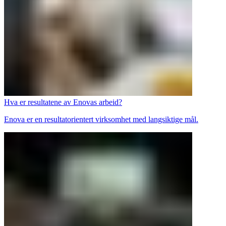
Hva er resultatene av Enovas arbeid?
Enova er en resultatorientert virksomhet med langsiktige mål.