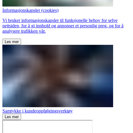
Informasjonskapsler (cookies)
Vi bruker informasjonskapsler til funksjonelle behov for selve
nettsiden, for å gi innhold og annonser et personlig preg, og for å
analysere trafikken vår.
Les mer
Samtykke i kundeoppfølgingsverktøy
Les mer