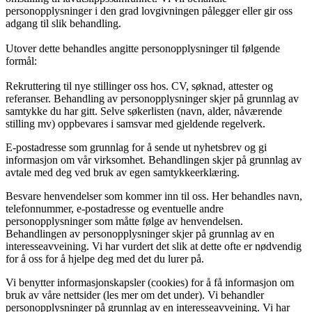
personopplysninger i den grad lovgivningen pålegger eller gir oss
adgang til slik behandling.
Utover dette behandles angitte personopplysninger til følgende
formål:
Rekruttering til nye stillinger oss hos. CV, søknad, attester og
referanser. Behandling av personopplysninger skjer på grunnlag av
samtykke du har gitt. Selve søkerlisten (navn, alder, nåværende
stilling mv) oppbevares i samsvar med gjeldende regelverk.
E-postadresse som grunnlag for å sende ut nyhetsbrev og gi
informasjon om vår virksomhet. Behandlingen skjer på grunnlag av
avtale med deg ved bruk av egen samtykkeerklæring.
Besvare henvendelser som kommer inn til oss. Her behandles navn,
telefonnummer, e-postadresse og eventuelle andre
personopplysninger som måtte følge av henvendelsen.
Behandlingen av personopplysninger skjer på grunnlag av en
interesseavveining. Vi har vurdert det slik at dette ofte er nødvendig
for å oss for å hjelpe deg med det du lurer på.
Vi benytter informasjonskapsler (cookies) for å få informasjon om
bruk av våre nettsider (les mer om det under). Vi behandler
personopplysninger på grunnlag av en interesseavveining. Vi har