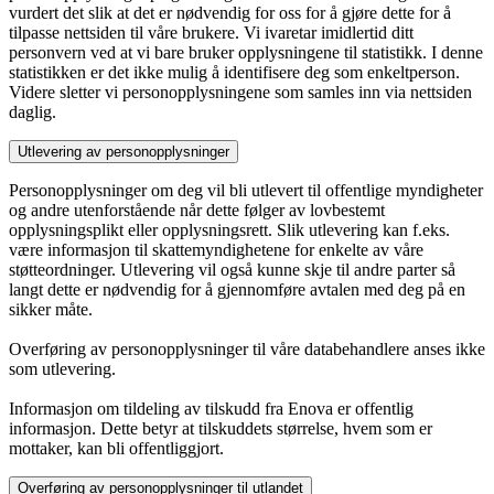
vurdert det slik at det er nødvendig for oss for å gjøre dette for å
tilpasse nettsiden til våre brukere. Vi ivaretar imidlertid ditt
personvern ved at vi bare bruker opplysningene til statistikk. I denne
statistikken er det ikke mulig å identifisere deg som enkeltperson.
Videre sletter vi personopplysningene som samles inn via nettsiden
daglig.
Utlevering av personopplysninger
Personopplysninger om deg vil bli utlevert til offentlige myndigheter
og andre utenforstående når dette følger av lovbestemt
opplysningsplikt eller opplysningsrett. Slik utlevering kan f.eks.
være informasjon til skattemyndighetene for enkelte av våre
støtteordninger. Utlevering vil også kunne skje til andre parter så
langt dette er nødvendig for å gjennomføre avtalen med deg på en
sikker måte.
Overføring av personopplysninger til våre databehandlere anses ikke
som utlevering.
Informasjon om tildeling av tilskudd fra Enova er offentlig
informasjon. Dette betyr at tilskuddets størrelse, hvem som er
mottaker, kan bli offentliggjort.
Overføring av personopplysninger til utlandet