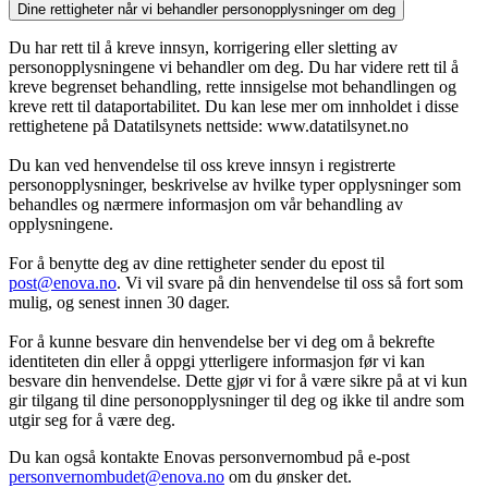
Dine rettigheter når vi behandler personopplysninger om deg
Du har rett til å kreve innsyn, korrigering eller sletting av
personopplysningene vi behandler om deg. Du har videre rett til å
kreve begrenset behandling, rette innsigelse mot behandlingen og
kreve rett til dataportabilitet. Du kan lese mer om innholdet i disse
rettighetene på Datatilsynets nettside: www.datatilsynet.no
Du kan ved henvendelse til oss kreve innsyn i registrerte
personopplysninger, beskrivelse av hvilke typer opplysninger som
behandles og nærmere informasjon om vår behandling av
opplysningene.
For å benytte deg av dine rettigheter sender du epost til
post@enova.no
. Vi vil svare på din henvendelse til oss så fort som
mulig, og senest innen 30 dager.
For å kunne besvare din henvendelse ber vi deg om å bekrefte
identiteten din eller å oppgi ytterligere informasjon før vi kan
besvare din henvendelse. Dette gjør vi for å være sikre på at vi kun
gir tilgang til dine personopplysninger til deg og ikke til andre som
utgir seg for å være deg.
Du kan også kontakte Enovas personvernombud på e-post
personvernombudet@enova.no
om du ønsker det.