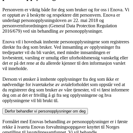
Personvern er viktig både for deg som bruker og for oss i Enova. Vi
er opptatt av å beskytte og respektere ditt personvern. Enova er
underlagt personopplysningsloven av 22. mai 2018 og
personvernforordningen (General Data Protection Regulation
2016/679) ved sin behandling av personopplysninger.
Enova vil i hovedsak innhente personopplysningene som registreres
direkte fra deg som bruker. Ved innsamling av opplysninger fra
tredjeparter vil du bli varslet, med mindre innsamlingen er
lovbestemt, varsling er umulig eller uforholdsmessig vanskelig eller
det er på det rene at du allerede kjenner til den informasjon varslet
vil inneholde.
Dersom vi ønsker å innhente opplysninger fra deg som ikke er
nødvendige for ivaretakelse av avtaleforholdet som oppstår ved at
du registrerer deg som bruker av våre tjenester, vil vi først informere
deg om at det er frivillig å gi fra seg opplysningene og hva
opplysningene vil bli brukt til.
Derfor behandler vi personopplysninger om deg
Formålet med Enovas behandling av personopplysninger er i første
rekke å ivareta Enovas forvaltningsoppgaver knyttet til Norges
omstilling til lavutslippssamfunnet. Vi vil behandle