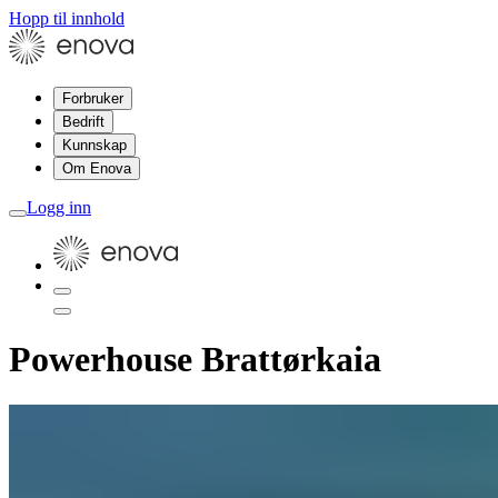
Hopp til innhold
Forbruker
Bedrift
Kunnskap
Om Enova
Logg inn
Powerhouse Brattørkaia