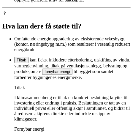
Hva kan dere få støtte til?
Omfattende energioppgradering av eksisterende yrkesbygg
(kontor, næringsbygg m.m.) som resulterer i vesentlig redusert
energibruk.
kan f.eks. inkludere etterisolering, utskifting av vindu,
Tiltak
varmegjenvinning,
tiltak
på ventilasjonsanlegg, belysning og
produksjon av
til bygget som samlet
fornybar energi
forbedrer bygningenes energimerke.
Tiltak
I klimasammenheng er tiltak en konkret beslutning knyttet til
investering eller endring i praksis. Beslutningen er tatt av en
individuell privat eller offentlig aktør i samfunnet, og bidrar til
å redusere aktørens direkte eller indirekte utslipp av
klimagasser.
Fornybar energi