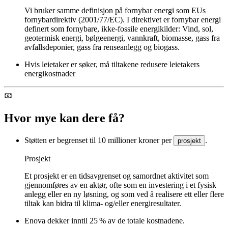
Vi bruker samme definisjon på fornybar energi som EUs
fornybardirektiv (2001/77/EC). I direktivet er fornybar energi
definert som fornybare, ikke-fossile energikilder: Vind, sol,
geotermisk energi, bølgeenergi, vannkraft, biomasse, gass fra
avfallsdeponier, gass fra renseanlegg og biogass.
Hvis leietaker er søker, må tiltakene redusere leietakers
energikostnader
Hvor mye kan dere få?
Støtten er begrenset til 10 millioner kroner per
.
prosjekt
Prosjekt
Et prosjekt er en tidsavgrenset og samordnet aktivitet som
gjennomføres av en aktør, ofte som en investering i et fysisk
anlegg eller en ny løsning, og som ved å realisere ett eller flere
tiltak kan bidra til klima- og/eller energiresultater.
Enova dekker inntil 25 % av de totale kostnadene.