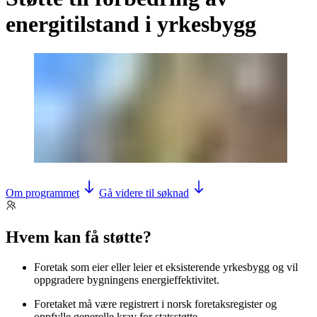
energitilstand i yrkesbygg
Om programmet
Gå videre til søknad
Hvem kan få støtte?
Foretak som eier eller leier et eksisterende yrkesbygg og vil
oppgradere bygningens energieffektivitet.
Foretaket må være registrert i norsk foretaksregister og
oppfylle generelle krav for statsstøtte.