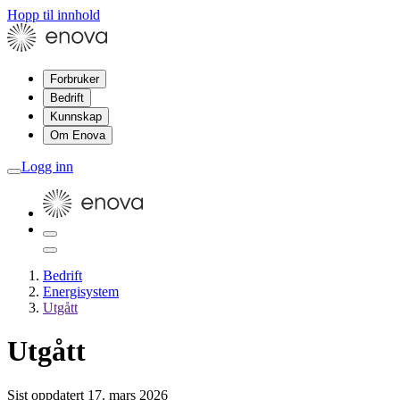
Hopp til innhold
Forbruker
Bedrift
Kunnskap
Om Enova
Logg inn
Bedrift
Energisystem
Utgått
Utgått
Sist oppdatert
17. mars 2026