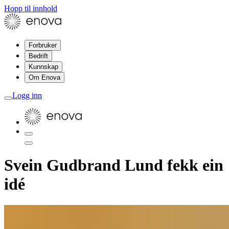
Hopp til innhold
Forbruker
Bedrift
Kunnskap
Om Enova
Logg inn
Svein Gudbrand Lund fekk ein
idé