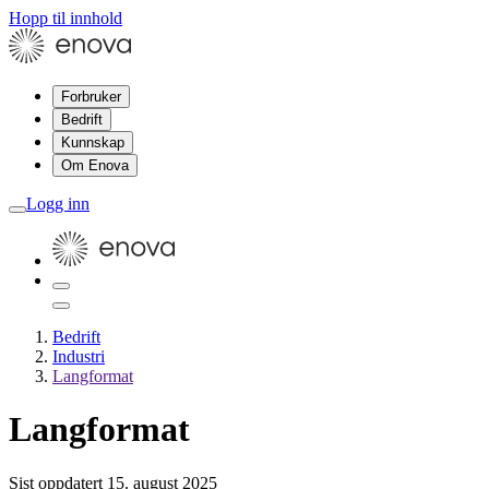
Hopp til innhold
Forbruker
Bedrift
Kunnskap
Om Enova
Logg inn
Bedrift
Industri
Langformat
Langformat
Sist oppdatert
15. august 2025