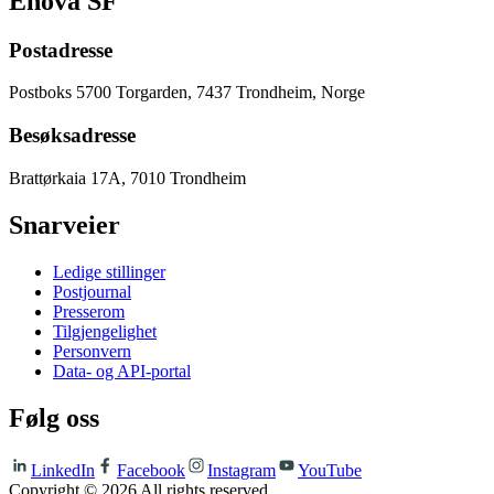
Enova SF
Postadresse
Postboks 5700 Torgarden, 7437 Trondheim, Norge
Besøksadresse
Brattørkaia 17A, 7010 Trondheim
Snarveier
Ledige stillinger
Postjournal
Presserom
Tilgjengelighet
Personvern
Data- og API-portal
Følg oss
LinkedIn
Facebook
Instagram
YouTube
Copyright ©
2026
All rights reserved.