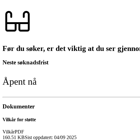
Før du søker, er det viktig at du ser gjen
Neste søknadsfrist
Åpent nå
Dokumenter
Vilkår for støtte
Vilkår
PDF
160.51 KB
Sist oppdatert:
04/09 2025