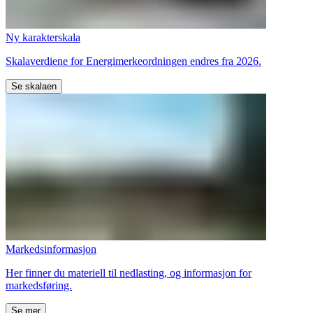
Ny karakterskala
Skalaverdiene for Energimerkeordningen endres fra 2026.
Se skalaen
Markedsinformasjon
Her finner du materiell til nedlasting, og informasjon for
markedsføring.
Se mer