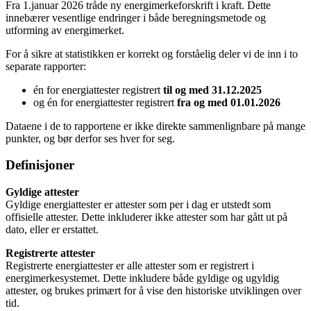
Fra 1.januar 2026 tråde ny energimerkeforskrift i kraft. Dette
innebærer vesentlige endringer i både beregningsmetode og
utforming av energimerket.
For å sikre at statistikken er korrekt og forståelig deler vi de inn i to
separate rapporter:
én for energiattester registrert
til og med 31.12.2025
og én for energiattester registrert
fra og med 01.01.2026
Dataene i de to rapportene er ikke direkte sammenlignbare på mange
punkter, og bør derfor ses hver for seg.
Definisjoner
Gyldige attester
Gyldige energiattester er attester som per i dag er utstedt som
offisielle attester. Dette inkluderer ikke attester som har gått ut på
dato, eller er erstattet.
Registrerte attester
Registrerte energiattester er alle attester som er registrert i
energimerkesystemet. Dette inkludere både gyldige og ugyldig
attester, og brukes primært for å vise den historiske utviklingen over
tid.