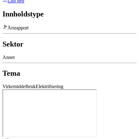
Last ned
Innholdstype
Årsrapport
Sektor
Annet
Tema
Virkemiddelbruk
Elektrifisering