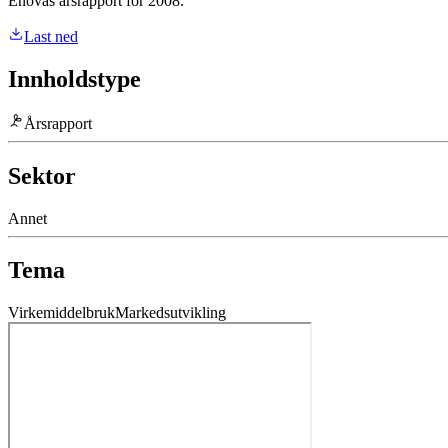
Enovas årsrapport for 2008.
Last ned
Innholdstype
Årsrapport
Sektor
Annet
Tema
Virkemiddelbruk
Markedsutvikling