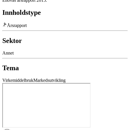
Enovas årsrapport 2015.
Innholdstype
Årsrapport
Sektor
Annet
Tema
Virkemiddelbruk
Markedsutvikling