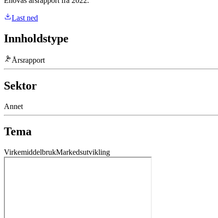
Enovas årsrapport fra 2022.
Last ned
Innholdstype
Årsrapport
Sektor
Annet
Tema
Virkemiddelbruk
Markedsutvikling