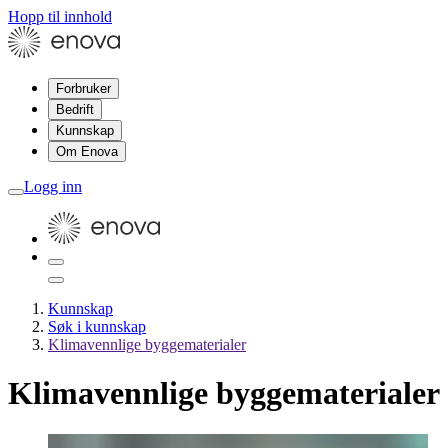
Hopp til innhold
Forbruker
Bedrift
Kunnskap
Om Enova
Logg inn
Kunnskap
Søk i kunnskap
Klimavennlige byggematerialer
Klimavennlige byggematerialer