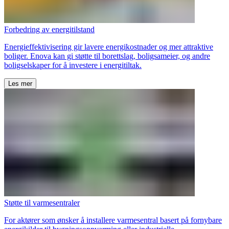
Forbedring av energitilstand
Energieffektivisering gir lavere energikostnader og mer attraktive
boliger. Enova kan gi støtte til borettslag, boligsameier, og andre
boligselskaper for å investere i energitiltak.
Les mer
Støtte til varmesentraler
For aktører som ønsker å installere varmesentral basert på fornybare