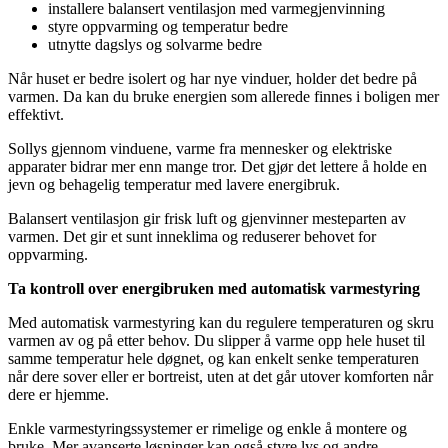
installere balansert ventilasjon med varmegjenvinning
styre oppvarming og temperatur bedre
utnytte dagslys og solvarme bedre
Når huset er bedre isolert og har nye vinduer, holder det bedre på
varmen. Da kan du bruke energien som allerede finnes i boligen mer
effektivt.
Sollys gjennom vinduene, varme fra mennesker og elektriske
apparater bidrar mer enn mange tror. Det gjør det lettere å holde en
jevn og behagelig temperatur med lavere energibruk.
Balansert ventilasjon gir frisk luft og gjenvinner mesteparten av
varmen. Det gir et sunt inneklima og reduserer behovet for
oppvarming.
Ta kontroll over energibruken med automatisk varmestyring
Med automatisk varmestyring kan du regulere temperaturen og skru
varmen av og på etter behov. Du slipper å varme opp hele huset til
samme temperatur hele døgnet, og kan enkelt senke temperaturen
når dere sover eller er bortreist, uten at det går utover komforten når
dere er hjemme.
Enkle varmestyringssystemer er rimelige og enkle å montere og
bruke. Mer avanserte løsninger kan også styre lys og andre