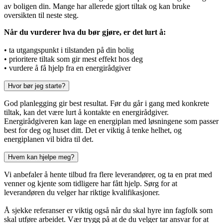
av boligen din. Mange har allerede gjort tiltak og kan bruke
oversikten til neste steg.
Når du vurderer hva du bør gjøre, er det lurt å:
• ta utgangspunkt i tilstanden på din bolig
• prioritere tiltak som gir mest effekt hos deg
• vurdere å få hjelp fra en energirådgiver
Hvor bør jeg starte?
God planlegging gir best resultat. Før du går i gang med konkrete
tiltak, kan det være lurt å kontakte en energirådgiver.
Energirådgiveren kan lage en energiplan med løsningene som passer
best for deg og huset ditt. Det er viktig å tenke helhet, og
energiplanen vil bidra til det.
Hvem kan hjelpe meg?
Vi anbefaler å hente tilbud fra flere leverandører, og ta en prat med
venner og kjente som tidligere har fått hjelp. Sørg for at
leverandøren du velger har riktige kvalifikasjoner.
Å sjekke referanser er viktig også når du skal hyre inn fagfolk som
skal utføre arbeidet. Vær trygg på at de du velger tar ansvar for at