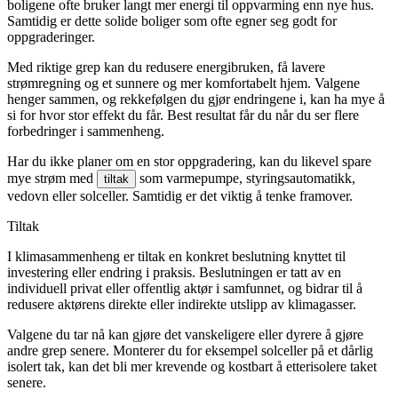
boligene ofte bruker langt mer energi til oppvarming enn nye hus.
Samtidig er dette solide boliger som ofte egner seg godt for
oppgraderinger.
Med riktige grep kan du redusere energibruken, få lavere
strømregning og et sunnere og mer komfortabelt hjem. Valgene
henger sammen, og rekkefølgen du gjør endringene i, kan ha mye å
si for hvor stor effekt du får. Best resultat får du når du ser flere
forbedringer i sammenheng.
Har du ikke planer om en stor oppgradering, kan du likevel spare
mye strøm med
som varmepumpe, styringsautomatikk,
tiltak
vedovn eller solceller. Samtidig er det viktig å tenke framover.
Tiltak
I klimasammenheng er tiltak en konkret beslutning knyttet til
investering eller endring i praksis. Beslutningen er tatt av en
individuell privat eller offentlig aktør i samfunnet, og bidrar til å
redusere aktørens direkte eller indirekte utslipp av klimagasser.
Valgene du tar nå kan gjøre det vanskeligere eller dyrere å gjøre
andre grep senere. Monterer du for eksempel solceller på et dårlig
isolert tak, kan det bli mer krevende og kostbart å etterisolere taket
senere.