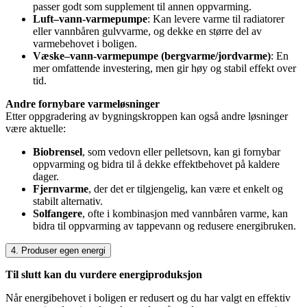
passer godt som supplement til annen oppvarming.
Luft–vann-varmepumpe
: Kan levere varme til radiatorer
eller vannbåren gulvvarme, og dekke en større del av
varmebehovet i boligen.
Væske–vann-varmepumpe (bergvarme/jordvarme)
: En
mer omfattende investering, men gir høy og stabil effekt over
tid.
Andre fornybare varmeløsninger
Etter oppgradering av bygningskroppen kan også andre løsninger
være aktuelle:
Biobrensel
, som vedovn eller pelletsovn, kan gi fornybar
oppvarming og bidra til å dekke effektbehovet på kaldere
dager.
Fjernvarme
, der det er tilgjengelig, kan være et enkelt og
stabilt alternativ.
Solfangere
, ofte i kombinasjon med vannbåren varme, kan
bidra til oppvarming av tappevann og redusere energibruken.
4. Produser egen energi
Til slutt kan du vurdere energiproduksjon
Når energibehovet i boligen er redusert og du har valgt en effektiv