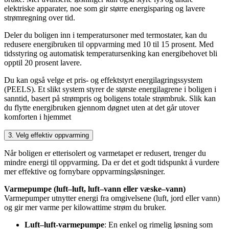
elektriske apparater, noe som gir større energisparing og lavere
strømregning over tid.
Deler du boligen inn i temperatursoner med termostater, kan du
redusere energibruken til oppvarming med 10 til 15 prosent. Med
tidsstyring og automatisk temperatursenking kan energibehovet bli
opptil 20 prosent lavere.
Du kan også velge et pris- og effektstyrt energilagringssystem
(PEELS). Et slikt system styrer de største energilagrene i boligen i
sanntid, basert på strømpris og boligens totale strømbruk. Slik kan
du flytte energibruken gjennom døgnet uten at det går utover
komforten i hjemmet
3. Velg effektiv oppvarming
Når boligen er etterisolert og varmetapet er redusert, trenger du
mindre energi til oppvarming. Da er det et godt tidspunkt å vurdere
mer effektive og fornybare oppvarmingsløsninger.
Varmepumpe (luft–luft, luft–vann eller væske–vann)
Varmepumper utnytter energi fra omgivelsene (luft, jord eller vann)
og gir mer varme per kilowattime strøm du bruker.
Luft–luft-varmepumpe
: En enkel og rimelig løsning som