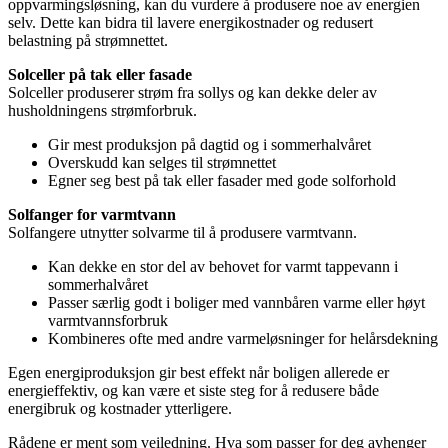
oppvarmingsløsning, kan du vurdere å produsere noe av energien
selv. Dette kan bidra til lavere energikostnader og redusert
belastning på strømnettet.
Solceller på tak eller fasade
Solceller produserer strøm fra sollys og kan dekke deler av
husholdningens strømforbruk.
Gir mest produksjon på dagtid og i sommerhalvåret
Overskudd kan selges til strømnettet
Egner seg best på tak eller fasader med gode solforhold
Solfanger for varmtvann
Solfangere utnytter solvarme til å produsere varmtvann.
Kan dekke en stor del av behovet for varmt tappevann i
sommerhalvåret
Passer særlig godt i boliger med vannbåren varme eller høyt
varmtvannsforbruk
Kombineres ofte med andre varmeløsninger for helårsdekning
Egen energiproduksjon gir best effekt når boligen allerede er
energieffektiv, og kan være et siste steg for å redusere både
energibruk og kostnader ytterligere.
Rådene er ment som veiledning. Hva som passer for deg avhenger