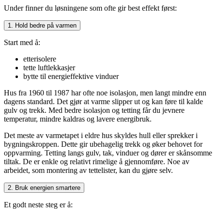
Under finner du løsningene som ofte gir best effekt først:
1. Hold bedre på varmen
Start med å:
etterisolere
tette luftlekkasjer
bytte til energieffektive vinduer
Hus fra 1960 til 1987 har ofte noe isolasjon, men langt mindre enn
dagens standard. Det gjør at varme slipper ut og kan føre til kalde
gulv og trekk. Med bedre isolasjon og tetting får du jevnere
temperatur, mindre kaldras og lavere energibruk.
Det meste av varmetapet i eldre hus skyldes hull eller sprekker i
bygningskroppen. Dette gir ubehagelig trekk og øker behovet for
oppvarming. Tetting langs gulv, tak, vinduer og dører er skånsomme
tiltak. De er enkle og relativt rimelige å gjennomføre. Noe av
arbeidet, som montering av tettelister, kan du gjøre selv.
2. Bruk energien smartere
Et godt neste steg er å: