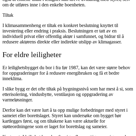
om de utføres inne i den enkelte boenheten.
Tiltak
I klimasammenheng er tiltak en konkret beslutning knyttet til
investering eller endring i praksis. Beslutningen er tatt av en
individuell privat eller offentlig aktør i samfunnet, og bidrar til å
redusere aktørens direkte eller indirekte utslipp av klimagasser.
For eldre leiligheter
Er leilighetsbygget du bor i fra før 1987, kan det være større behov
for oppgraderinger for å redusere energibruken og få et bedre
inneklima.
I slike bygg er det ofte tiltak på bygningsnivå som har mest å si, som
etterisolering, vindusbytte, ventilasjon og oppgradering av
varmeløsninger.
Derfor kan det være lurt å ta opp mulige forbedringer med styret i
sameiet eller borettslaget. Styret kan undersøke om bygget bør
kartlegges først, og om tiltakene kan være aktuelle for
støtteordningene som er laget for borettslag og sameier.