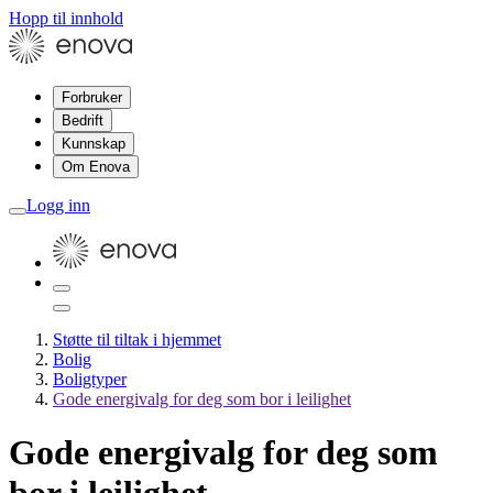
Hopp til innhold
Forbruker
Bedrift
Kunnskap
Om Enova
Logg inn
Støtte til tiltak i hjemmet
Bolig
Boligtyper
Gode energivalg for deg som bor i leilighet
Gode energivalg for deg som