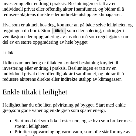
investering eller endring i praksis. Beslutningen er tatt av en
individuell privat eller offentlig aktør i samfunnet, og bidrar til å
redusere aktørens direkte eller indirekte utslipp av klimagasser.
Hva som er aktuelt hos deg, kommer an på både selve leiligheten og
bygningen du bor i. Store
som etterisolering, endringer i
tiltak
ventilasjon eller oppgradering av fasaden må som regel gjøres som
del av en større oppgradering av hele bygget.
Tiltak
I klimasammenheng er tiltak en konkret beslutning knyttet til
investering eller endring i praksis. Beslutningen er tatt av en
individuell privat eller offentlig aktør i samfunnet, og bidrar til å
redusere aktørens direkte eller indirekte utslipp av klimagasser.
Enkle tiltak i leilighet
I leilighet har du ofte liten påvirkning på bygget. Start med enkle
grep,som gode vaner og enkle grep som sparer energi.
Start med det som ikke koster noe, og se hva som bruker mest
strøm i leiligheten
Prioriter oppvarming og varmtvann, som ofte står for mye av