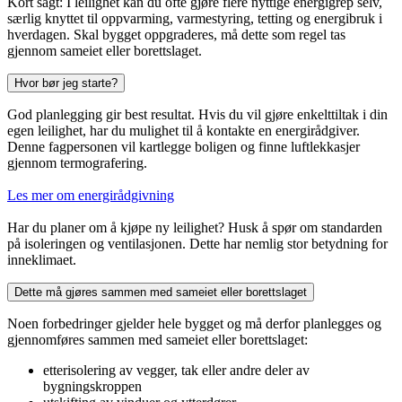
Kort sagt: I leilighet kan du ofte gjøre flere nyttige energigrep selv,
særlig knyttet til oppvarming, varmestyring, tetting og energibruk i
hverdagen. Skal bygget oppgraderes, må dette som regel tas
gjennom sameiet eller borettslaget.
Hvor bør jeg starte?
God planlegging gir best resultat. Hvis du vil gjøre enkelttiltak i din
egen leilighet, har du mulighet til å kontakte en energirådgiver.
Denne fagpersonen vil kartlegge boligen og finne luftlekkasjer
gjennom termografering.
Les mer om energirådgivning
Har du planer om å kjøpe ny leilighet? Husk å spør om standarden
på isoleringen og ventilasjonen. Dette har nemlig stor betydning for
inneklimaet.
Dette må gjøres sammen med sameiet eller borettslaget
Noen forbedringer gjelder hele bygget og må derfor planlegges og
gjennomføres sammen med sameiet eller borettslaget:
etterisolering av vegger, tak eller andre deler av
bygningskroppen