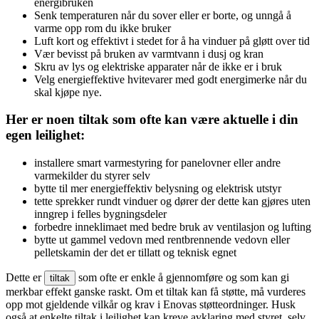
energibruken
Senk temperaturen når du sover eller er borte, og unngå å
varme opp rom du ikke bruker
Luft kort og effektivt i stedet for å ha vinduer på gløtt over tid
Vær bevisst på bruken av varmtvann i dusj og kran
Skru av lys og elektriske apparater når de ikke er i bruk
Velg energieffektive hvitevarer med godt energimerke når du
skal kjøpe nye.
Her er noen tiltak som ofte kan være aktuelle i din
egen leilighet:
installere smart varmestyring for panelovner eller andre
varmekilder du styrer selv
bytte til mer energieffektiv belysning og elektrisk utstyr
tette sprekker rundt vinduer og dører der dette kan gjøres uten
inngrep i felles bygningsdeler
forbedre inneklimaet med bedre bruk av ventilasjon og lufting
bytte ut gammel vedovn med rentbrennende vedovn eller
pelletskamin der det er tillatt og teknisk egnet
Dette er
som ofte er enkle å gjennomføre og som kan gi
tiltak
merkbar effekt ganske raskt. Om et
tiltak
kan få støtte, må vurderes
opp mot gjeldende vilkår og krav i Enovas støtteordninger. Husk
også at enkelte
tiltak
i leilighet kan kreve avklaring med styret, selv